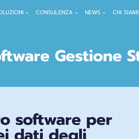
OLUZIONI
CONSULENZA
NEWS
CHI SIAM
ftware Gestione Stu
tro software per
i dati degli