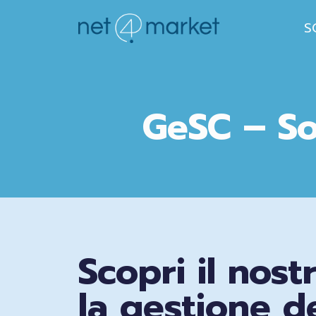
Salta
S
al
contenuto
GeSC – So
Scopri il nos
la gestione de