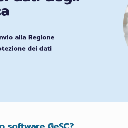
ca
nvio alla Regione
tezione dei dati
ro software GeSC?