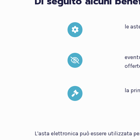
Di seguito alcuni benef
le ast
eventu
offert
la pri
L’asta elettronica può essere utilizzata p