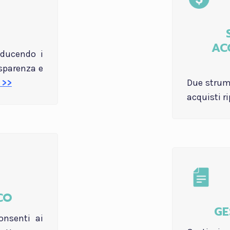
AC
iducendo i
asparenza e
Due strume
 >>
acquisti r
CO
GE
onsenti ai