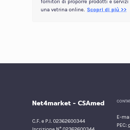
fornitori di proporre prodotti e servizi
una vetrina online.
Scopri di più >>
Net4market - CSAmed
CONTAT
E-mai
C.F. e P.I. 02362600344
PEC:
Iscrizione N° 02362600344