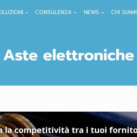
OLUZIONI
CONSULENZA
NEWS
CHI SIAM
Aste elettroniche
la competitività tra i tuoi fornito