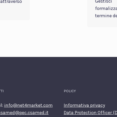
Gestisc
 attraverso
formalizz
termine de
TI
POLICY
l:
info@net4market.com
Informativa privacy
csamed@pec.csamed.it
Data Protection Officer (