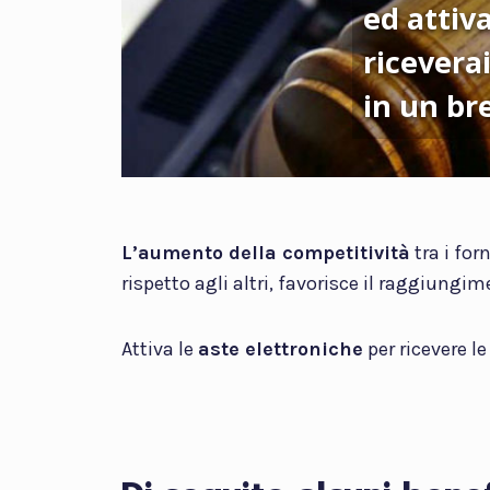
ed attiva
riceverai
in un br
L’aumento della competitività
tra i for
rispetto agli altri, favorisce il raggiungi
Attiva le
aste elettroniche
per ricevere le