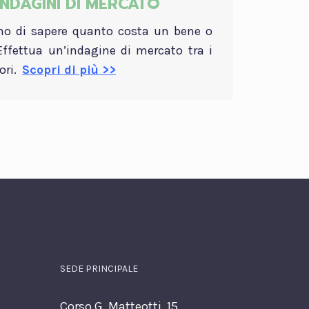
INDAGINI DI MERCATO
no di sapere quanto costa un bene o
Effettua un’indagine di mercato tra i
tori.
Scopri di più >>
SEDE PRINCIPALE
Corso G. Matteotti, 15