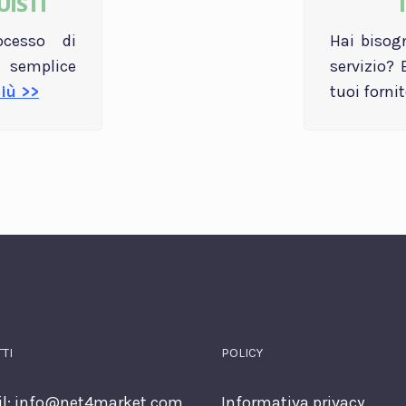
ISTI
ocesso di
Hai bisog
emplice
servizio? 
più >>
tuoi forni
TI
POLICY
l:
info@net4market.com
Informativa privacy